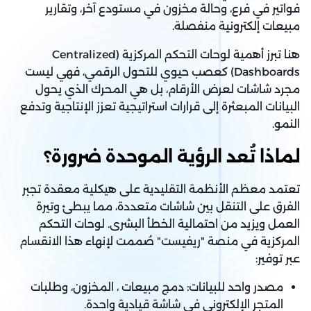
فواتير في فرع، وحالة مخزون في مستودع آخر، وتقارير
مبيعات إلكترونية منفصلة.
هنا تبرز أهمية لوحات التحكم المركزية (Centralized
Dashboards) كعصب حيوي للتحول الرقمي، فهي ليست
مجرد شاشات لعرض الأرقام، بل هي المحرك الذي يحول
البيانات المبعثرة إلى قرارات استراتيجية تعزز الإنتاجية وتدفع
النمو.
لماذا تُعد الرؤية الموحدة ضرورة؟
تعتمد معظم الأنظمة التقليدية على هيكلية معقدة تجبر
الفرق على التنقل بين شاشات متعددة، مما يبطئ وتيرة
العمل ويزيد من احتمالية الخطأ البشرى. لوحات التحكم
المركزية في منصة "ريفيست" صُممت لإنهاء هذا الانقسام
عبر توفير:
مصدر واحد للبيانات: دمج مبيعات ، المخزون، وطلبات
المتجر الإلكتروني في شاشة قيادية واحدة.