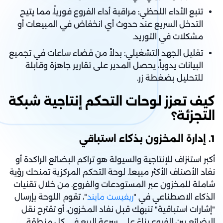
تتبع الأداء اللحظي: مراقبة أداء الفروع فورياً، مما يتيح
التدخل السريع عند حدوث أي انخفاض في المبيعات أو
مشكلات في التوريد.
تقليل الجهد التشغيلي: بدلاً من قضاء ساعات في تجميع
البيانات يدوياً، يحصل المدير على تقارير جاهزة وقابلة
للتحليل بضغطة زر.
كيف تعزز لوحات التحكم إنتاجية شبكة
التجزئة؟
1. إدارة المخزون بذكاء استباقي
أكبر استنزاف للإنتاجية والسيولة هو تراكم البضائع الراكدة أو
نفاد الأصناف الأكثر مبيعاً. لوحة التحكم المركزية تمنحك رؤية
شاملة للمخزون عبر المستودعات والفروع. من خلال تقنيات
الذكاء الاصطناعي في "
ريفيست مايند
"، تقوم اللوحة بإرسال
"إشارات استباقية" تنبهك قبل نفاد المخزون، أو تقترح نقل
البضائع بين الفروع بناءً على سرعة البيع في كل منطقة.