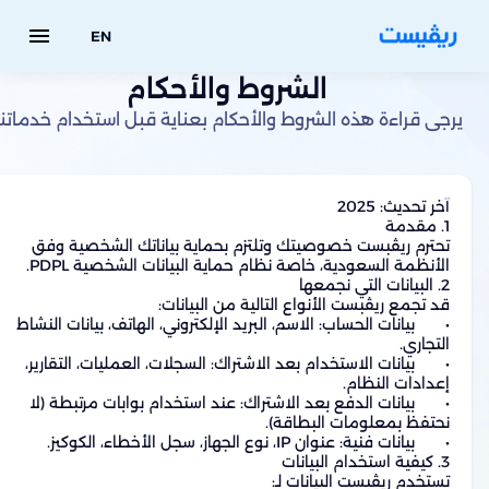
menu
EN
الشروط والأحكام
يرجى قراءة هذه الشروط والأحكام بعناية قبل استخدام خدماتنا
تحترم ريڤبست خصوصيتك وتلتزم بحماية بياناتك الشخصية وفق 
•	بيانات الحساب: الاسم، البريد الإلكتروني، الهاتف، بيانات النشاط 
•	بيانات الاستخدام بعد الاشتراك: السجلات، العمليات، التقارير، 
•	بيانات الدفع بعد الاشتراك: عند استخدام بوابات مرتبطة (لا 