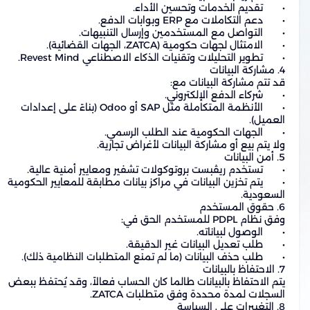
•	الأنظمة المتكاملة مثل SAP أو Odoo (بناءً على إعدادات 
•	يتم تخزين البيانات في مراكز بيانات مطابقة للمعايير الحكومية 
يتم الاحتفاظ بالبيانات طالما كان الحساب فعالاً، وقد يُحتفظ ببعض 