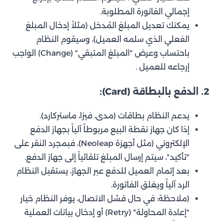
إجمالي الفاتورة المطلوبة.
يمكنك تعديل المبلغ المُدخل (مثلاً إدخال المبلغ
الفعلي الذي سلمه العميل)، وسيقوم النظام
باحتساب وعرض "المبلغ المتبقي" (Change) الواجب
إرجاعه للعميل .
2. الدفع بالبطاقة (Card):
يدعم النظام بطاقات (مدى، فيزا، ماستركارد).
إذا كان جهاز نقطة البيع مربوطاً آلياً بجهاز الدفع
الإلكتروني (مثل أجهزة Neoleap)، فبمجرد النقر على
"تأكيد"، سيتم إرسال المبلغ تلقائياً إلى جهاز الدفع.
بعد إتمام العميل للدفع عبر الجهاز، يستقبل النظام
الرد آلياً ويغلق الفاتورة.
(ملاحظة: في حال فشل الاتصال، يوفر النظام خيار
"إعادة المحاولة" (Retry) أو إدخال بيانات العملية