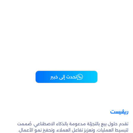
ريڤيست، منصة التجزئة الموحدة.
اكتشف كيف تساعدك ريڤيست على تبسيط
أعمالك، وزيادة مبيعاتك، والبقاء في الطليعة
دائماً.
تحدث إلى خبير
تقدم حلول بيع بالتجزئة مدعومة بالذكاء الاصطناعي، صُممت
لتبسيط العمليات، وتعزيز تفاعل العملاء، وتحفيز نمو الأعمال.